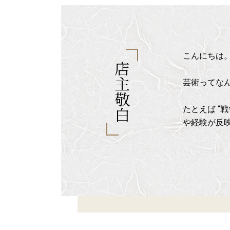
こんにちは
店主敬白
芸術ってな
たとえば “
や経験が反