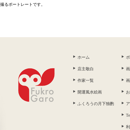
が撮るポートレートです。
ホーム
ポ
店主敬白
画
作家一覧
画
開運風水絵画
お
ふくろうの月下独酌
ア
Te
利