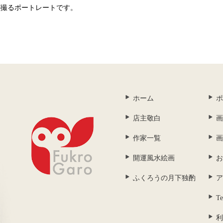
が撮るポートレートです。
ホーム
ポ
店主敬白
画
作家一覧
画
開運風水絵画
お
ふくろうの月下独酌
ア
Te
利