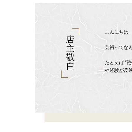
こんにちは
店主敬白
芸術ってな
たとえば “
や経験が反